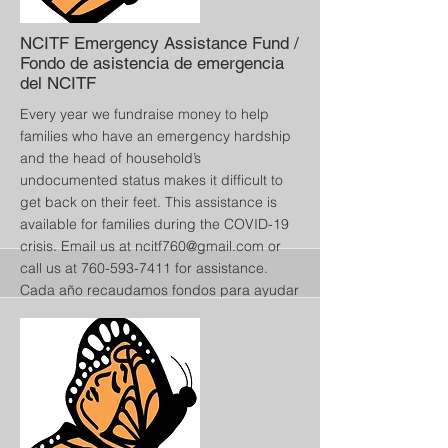
5359650/form
More
NCITF Emergency Assistance Fund /
Fondo de asistencia de emergencia
del NCITF
Every year we fundraise money to help
families who have an emergency hardship
and the head of household’s
undocumented status makes it difficult to
get back on their feet. This assistance is
available for families during the COVID-19
crisis. Email us at
ncitf760@gmail.com
or
call us at
760-593-7411
for assistance.
Cada año recaudamos fondos para ayudar
a las familias que tienen dificultades de
emergencia y el estado de indocumentado
del jefe de familia hace que sea difícil
recuperarse. Esta asistencia está
disponible para las familias durante la
crisis de COVID-19. Envíenos un correo
electrónico a
ncitf760@gmail.com
o